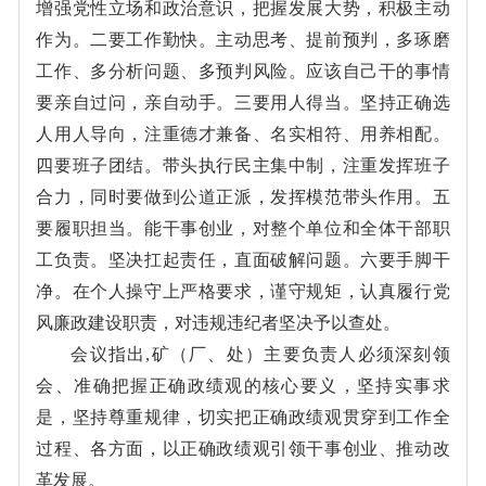
增强党性立场和政治意识，把握发展大势，积极主动
作为。二要工作勤快。主动思考、提前预判，多琢磨
工作、多分析问题、多预判风险。应该自己干的事情
要亲自过问，亲自动手。三要用人得当。坚持正确选
人用人导向，注重德才兼备、名实相符、用养相配。
四要班子团结。带头执行民主集中制，注重发挥班子
合力，同时要做到公道正派，发挥模范带头作用。五
要履职担当。能干事创业，对整个单位和全体干部职
工负责。坚决扛起责任，直面破解问题。六要手脚干
净。在个人操守上严格要求，谨守规矩，认真履行党
风廉政建设职责，对违规违纪者坚决予以查处。
会议指出,矿（厂、处）主要负责人必须深刻领
会、准确把握正确政绩观的核心要义，坚持实事求
是，坚持尊重规律，切实把正确政绩观贯穿到工作全
过程、各方面，以正确政绩观引领干事创业、推动改
革发展。